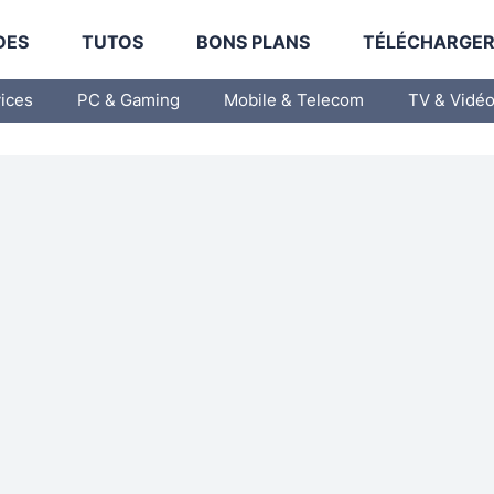
DES
TUTOS
BONS PLANS
TÉLÉCHARGE
vices
PC & Gaming
Mobile & Telecom
TV & Vidé