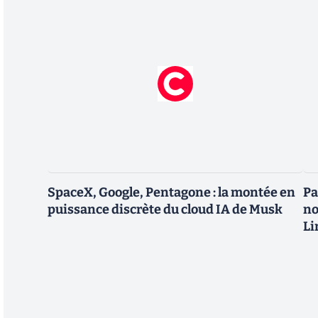
SpaceX, Google, Pentagone : la montée en
Pa
puissance discrète du cloud IA de Musk
no
Li