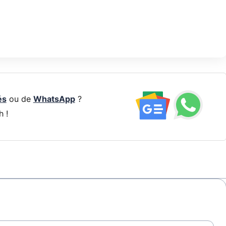
és
ou de
WhatsApp
?
h !