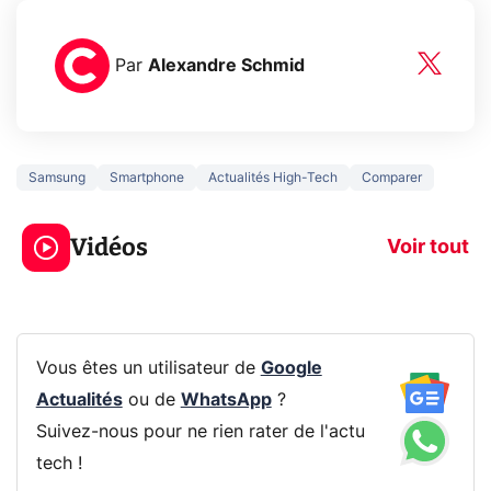
Par
Alexandre Schmid
Samsung
Smartphone
Actualités High-Tech
Comparer
3 écrans en 1 pour
5 générations
319€ ? Voici L'AOC
jeux dans la
Vidéos
CQ32G4ZA !
prochaine Xbo
Voir tout
Vous êtes un utilisateur de
Google
Actualités
ou de
WhatsApp
?
Suivez-nous pour ne rien rater de l'actu
tech !