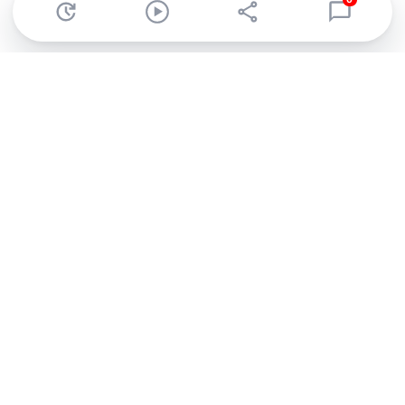
0
Abonnez-vous à notre newsletter !
Recevez un résumé quotidien de l'actu technologique.
S'inscrire
En cliquant sur s'inscrire, j’accepte de recevoir par email des
informations, actualités et offres commerciales de Clubic.
Conformément au RGPD, vous pouvez retirer votre consentement
à tout moment en cliquant sur le lien de désinscription présent
dans chaque email. Pour en savoir plus sur la gestion de vos
données, consultez notre
Politique de confidentialité