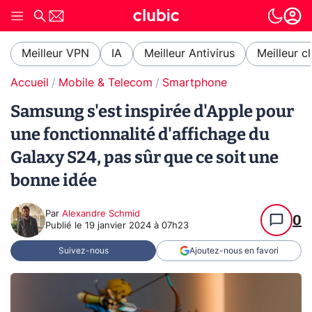
Meilleur VPN
IA
Meilleur Antivirus
Meilleur c
Accueil
Mobile & Telecom
Smartphone
Samsung s'est inspirée d'Apple pour
une fonctionnalité d'affichage du
Galaxy S24, pas sûr que ce soit une
bonne idée
Par
Alexandre Schmid
0
Publié le
19 janvier 2024 à 07h23
Suivez-nous
Ajoutez-nous en favori