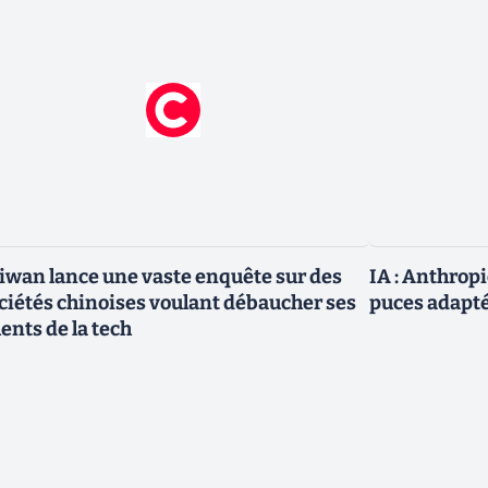
iwan lance une vaste enquête sur des
IA : Anthrop
ciétés chinoises voulant débaucher ses
puces adapté
lents de la tech