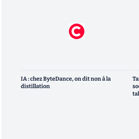
IA : chez ByteDance, on dit non à la
Ta
distillation
so
ta