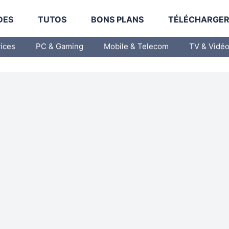
DES
TUTOS
BONS PLANS
TÉLÉCHARGE
vices
PC & Gaming
Mobile & Telecom
TV & Vidé