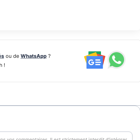
és
ou de
WhatsApp
?
h !