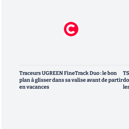
Traceurs UGREEN FineTrack Duo : le bon
TS
plan à glisser dans sa valise avant de partir
do
en vacances
le