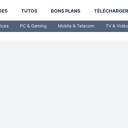
DES
TUTOS
BONS PLANS
TÉLÉCHARGE
vices
PC & Gaming
Mobile & Telecom
TV & Vidé