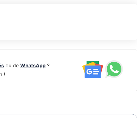
és
ou de
WhatsApp
?
h !