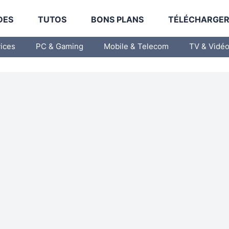
DES
TUTOS
BONS PLANS
TÉLÉCHARGE
vices
PC & Gaming
Mobile & Telecom
TV & Vidé