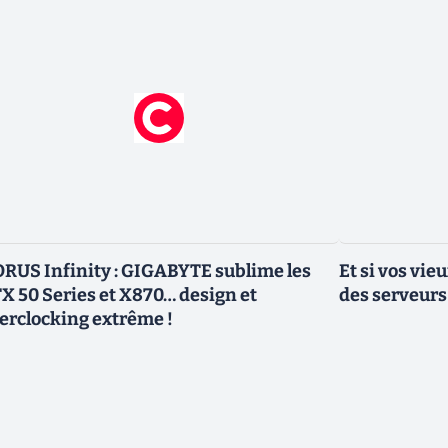
RUS Infinity : GIGABYTE sublime les
Et si vos vi
X 50 Series et X870… design et
des serveurs
erclocking extrême !