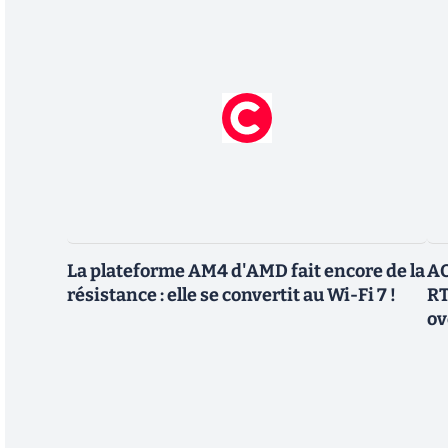
La plateforme AM4 d'AMD fait encore de la
AO
résistance : elle se convertit au Wi-Fi 7 !
RT
ov