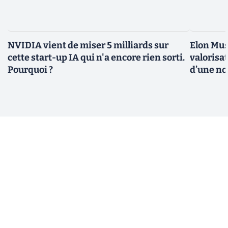
NVIDIA vient de miser 5 milliards sur
Elon Mus
cette start-up IA qui n'a encore rien sorti.
valorisat
Pourquoi ?
d’une no