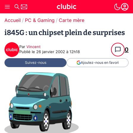
Accueil
PC & Gaming
Carte mère
i845G : un chipset plein de surprises
Par
Vincent
0
Publié le
26 janvier 2002 à 12h18
Suivez-nous
Ajoutez-nous en favori