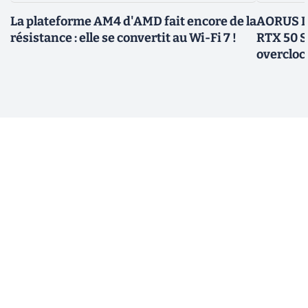
La plateforme AM4 d'AMD fait encore de la
AORUS In
résistance : elle se convertit au Wi-Fi 7 !
RTX 50 S
overcloc