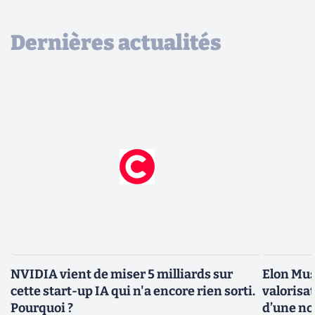
Dernières actualités
NVIDIA vient de miser 5 milliards sur
Elon Mus
cette start-up IA qui n'a encore rien sorti.
valorisat
Pourquoi ?
d’une no