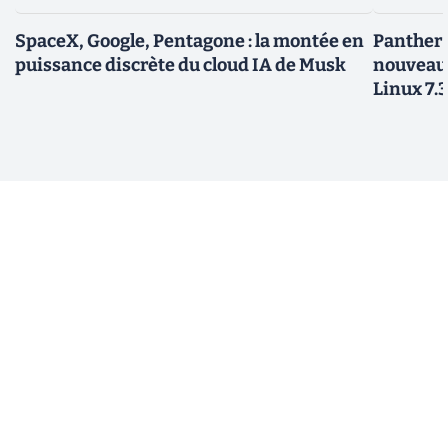
SpaceX, Google, Pentagone : la montée en
Panther L
puissance discrète du cloud IA de Musk
nouveau
Linux 7.