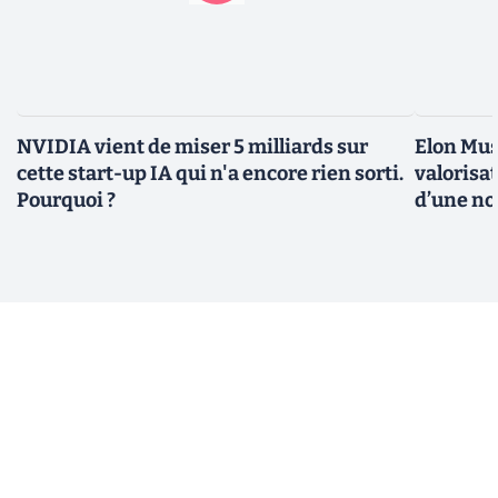
NVIDIA vient de miser 5 milliards sur
Elon Mus
cette start-up IA qui n'a encore rien sorti.
valorisat
Pourquoi ?
d’une no