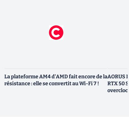
La plateforme AM4 d'AMD fait encore de la
AORUS In
résistance : elle se convertit au Wi-Fi 7 !
RTX 50 S
overcloc