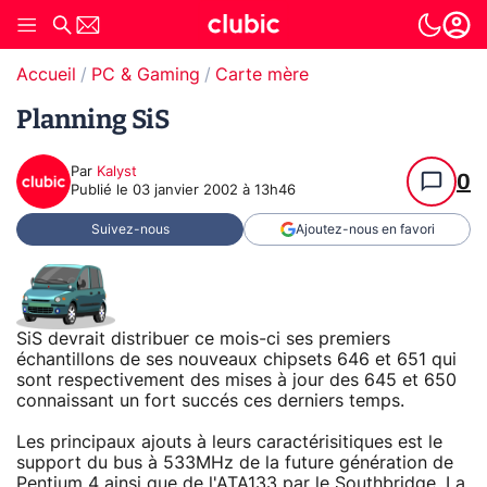
Accueil
PC & Gaming
Carte mère
Planning SiS
Par
Kalyst
0
Publié le
03 janvier 2002 à 13h46
Suivez-nous
Ajoutez-nous en favori
SiS devrait distribuer ce mois-ci ses premiers
échantillons de ses nouveaux chipsets 646 et 651 qui
sont respectivement des mises à jour des 645 et 650
connaissant un fort succés ces derniers temps.
Les principaux ajouts à leurs caractérisitiques est le
support du bus à 533MHz de la future génération de
Pentium 4 ainsi que de l'ATA133 par le Southbridge. La