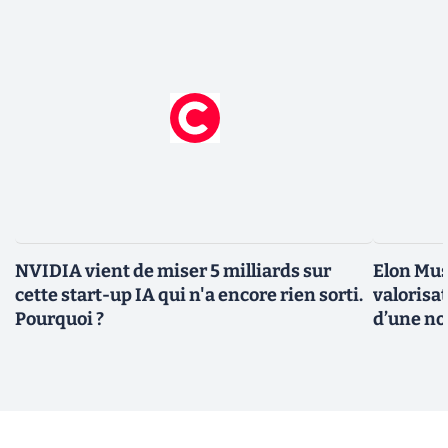
NVIDIA vient de miser 5 milliards sur
Elon Mus
cette start-up IA qui n'a encore rien sorti.
valorisat
Pourquoi ?
d’une no