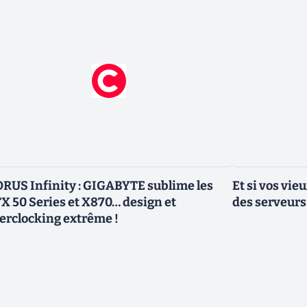
RUS Infinity : GIGABYTE sublime les
Et si vos vi
X 50 Series et X870… design et
des serveurs
erclocking extrême !