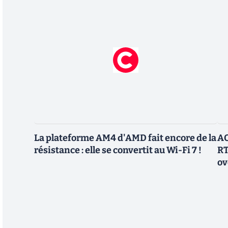
La plateforme AM4 d'AMD fait encore de la
AO
résistance : elle se convertit au Wi-Fi 7 !
RT
ov