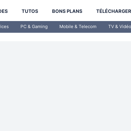
DES
TUTOS
BONS PLANS
TÉLÉCHARGE
vices
PC & Gaming
Mobile & Telecom
TV & Vidé