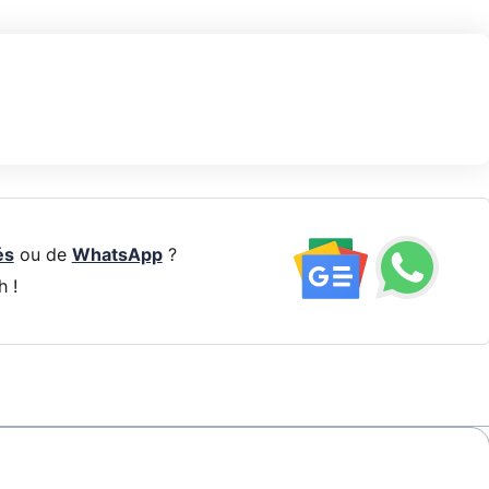
és
ou de
WhatsApp
?
h !