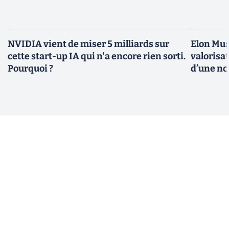
NVIDIA vient de miser 5 milliards sur
Elon Mus
cette start-up IA qui n'a encore rien sorti.
valorisat
Pourquoi ?
d’une no