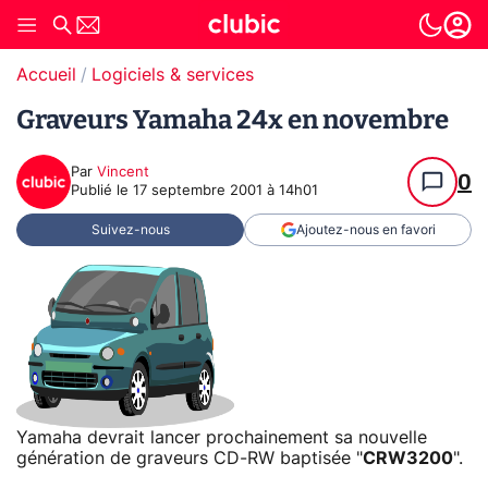
Accueil
Logiciels & services
Graveurs Yamaha 24x en novembre
Par
Vincent
0
Publié le
17 septembre 2001 à 14h01
Suivez-nous
Ajoutez-nous en favori
Yamaha devrait lancer prochainement sa nouvelle
génération de graveurs CD-RW baptisée "
CRW3200
".