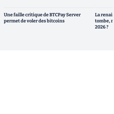
Une faille critique de BTCPay Server
La renais
permet de voler des bitcoins
tombe, m
2026 ?