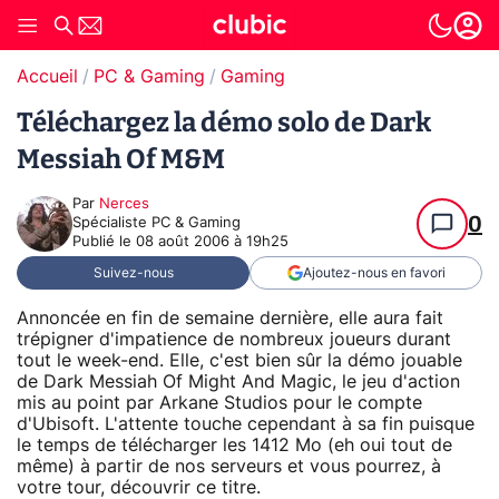
Accueil
PC & Gaming
Gaming
Téléchargez la démo solo de Dark
Messiah Of M&M
Par
Nerces
0
Spécialiste PC & Gaming
Publié le
08 août 2006 à 19h25
Suivez-nous
Ajoutez-nous en favori
Annoncée en fin de semaine dernière, elle aura fait
trépigner d'impatience de nombreux joueurs durant
tout le week-end. Elle, c'est bien sûr la démo jouable
de Dark Messiah Of Might And Magic, le jeu d'action
mis au point par Arkane Studios pour le compte
d'Ubisoft. L'attente touche cependant à sa fin puisque
le temps de télécharger les 1412 Mo (eh oui tout de
même) à partir de nos serveurs et vous pourrez, à
votre tour, découvrir ce titre.