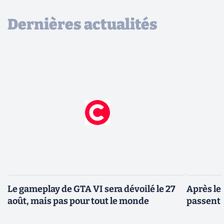
Dernières actualités
Le gameplay de GTA VI sera dévoilé le 27
Après le
août, mais pas pour tout le monde
passent 