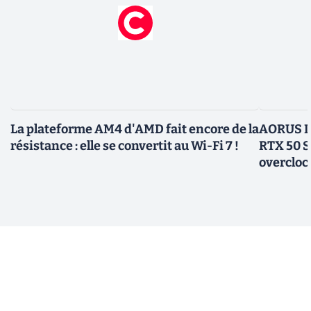
La plateforme AM4 d'AMD fait encore de la
AORUS In
résistance : elle se convertit au Wi-Fi 7 !
RTX 50 S
overcloc