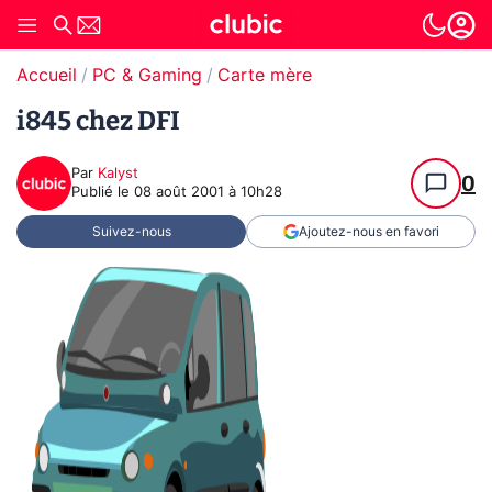
Accueil
PC & Gaming
Carte mère
i845 chez DFI
Par
Kalyst
0
Publié le
08 août 2001 à 10h28
Suivez-nous
Ajoutez-nous en favori