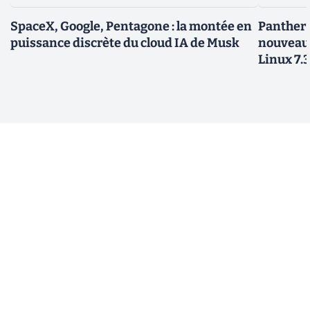
SpaceX, Google, Pentagone : la montée en
Panther L
puissance discrète du cloud IA de Musk
nouveau
Linux 7.