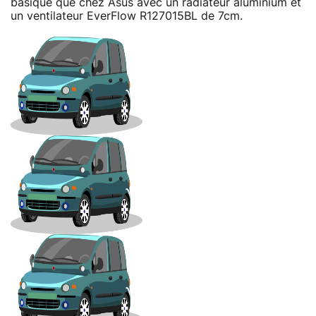
basique que chez Asus avec un radiateur aluminium et
un ventilateur EverFlow R127015BL de 7cm.