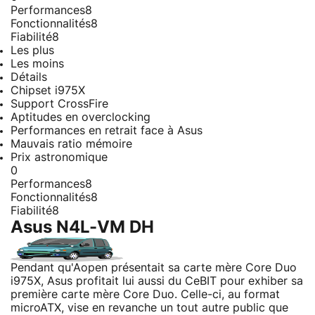
Performances
8
Fonctionnalités
8
Fiabilité
8
Les plus
Les moins
Détails
Chipset i975X
Support CrossFire
Aptitudes en overclocking
Performances en retrait face à Asus
Mauvais ratio mémoire
Prix astronomique
0
Performances
8
Fonctionnalités
8
Fiabilité
8
Asus N4L-VM DH
Pendant qu'Aopen présentait sa carte mère Core Duo
i975X, Asus profitait lui aussi du CeBIT pour exhiber sa
première carte mère Core Duo. Celle-ci, au format
microATX, vise en revanche un tout autre public que