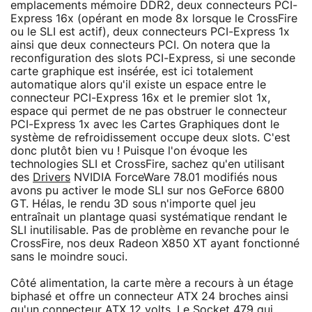
emplacements mémoire DDR2, deux connecteurs PCI-
Express 16x (opérant en mode 8x lorsque le CrossFire
ou le SLI est actif), deux connecteurs PCI-Express 1x
ainsi que deux connecteurs PCI. On notera que la
reconfiguration des slots PCI-Express, si une seconde
carte graphique est insérée, est ici totalement
automatique alors qu'il existe un espace entre le
connecteur PCI-Express 16x et le premier slot 1x,
espace qui permet de ne pas obstruer le connecteur
PCI-Express 1x avec les Cartes Graphiques dont le
système de refroidissement occupe deux slots. C'est
donc plutôt bien vu ! Puisque l'on évoque les
technologies SLI et CrossFire, sachez qu'en utilisant
des
Drivers
NVIDIA ForceWare 78.01 modifiés nous
avons pu activer le mode SLI sur nos GeForce 6800
GT. Hélas, le rendu 3D sous n'importe quel jeu
entraînait un plantage quasi systématique rendant le
SLI inutilisable. Pas de problème en revanche pour le
CrossFire, nos deux Radeon X850 XT ayant fonctionné
sans le moindre souci.
Côté alimentation, la carte mère a recours à un étage
biphasé et offre un connecteur ATX 24 broches ainsi
qu'un connecteur ATX 12 volts. Le Socket 479 qui