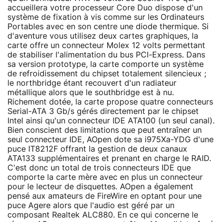
accueillera votre processeur Core Duo dispose d'un
système de fixation à vis comme sur les Ordinateurs
Portables avec en son centre une diode thermique. Si
d'aventure vous utilisez deux cartes graphiques, la
carte offre un connecteur Molex 12 volts permettant
de stabiliser l'alimentation du bus PCI-Express. Dans
sa version prototype, la carte comporte un système
de refroidissement du chipset totalement silencieux ;
le northbridge étant recouvert d'un radiateur
métallique alors que le southbridge est à nu.
Richement dotée, la carte propose quatre connecteurs
Serial-ATA 3 Gb/s gérés directement par le chipset
Intel ainsi qu'un connecteur IDE ATA100 (un seul canal).
Bien conscient des limitations que peut entraîner un
seul connecteur IDE, AOpen dote sa i975Xa-YDG d'une
puce IT8212F offrant la gestion de deux canaux
ATA133 supplémentaires et prenant en charge le RAID.
C'est donc un total de trois connecteurs IDE que
comporte la carte mère avec en plus un connecteur
pour le lecteur de disquettes. AOpen a également
pensé aux amateurs de FireWire en optant pour une
puce Agere alors que l'audio est géré par un
composant Realtek ALC880. En ce qui concerne le