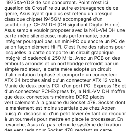
l'i975Xa-YDG de son concurrent. Point n'est ici
question de CrossFire ou autre extravagance de ce
genre, Asus ayant qui plus est retenu un presque
classique chipset i945GM accompagné d'un
southbridge ICH7M DH (DH signifiant Digital Home).
Asus semble vouloir proposer avec la N4L-VM DH une
carte-mère silencieuse, mais performante, pour
intégrer pourquoi pas, un mini-PC ou encore un PC de
salon façon élément Hi-Fi. C'est l'une des raisons pour
lesquelles la carte comporte un circuit graphique
intégré ici cadencé à 250 MHz. Avec un PCB or, des
embouts arrondis et un northbridge refroidit par un
simple radiateur, la carte mère adopte un circuit
d'alimentation triphasé et comporte un connecteur
ATX 24 broches ainsi qu'un connecteur ATX 12 volts.
Munie de deux ports PCI, d'un port PCI-Express 16x et
d'un connecteur PCI-Express 1x, la N4L-VM DH n'offre
que deux connecteurs mémoire DDR2 placés
verticalement à la gauche du Socket 479. Socket dont
le maniement est moins spartiate que chez Aopen
puisqu'il dispose ici d'un petit levier évitant de recourir
à un tournevis pour mettre en place le processeur. En
revanche, Asus n'a pas retenu le système de fixation
des ventirads pour Socket 478, rendant sa carte