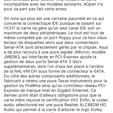
incompatible avec les modèles existants. AOpen n'a
pour sa part pas fait cette erreur.
On note qui plus est une certaine pauvreté en ce qui
concerne la connectique IDE puisque se basant sur
l'ICH7 la carte ne gère qu'un seul canal IDE soit un
maximum de deux périphériques. Le tout est tout de
même complété par un port floppy pour ce bon vieux
lecteur de disquettes alors que deux connecteurs
Serial-ATA sont directement gérés par le chipset. Asus
a de plus recours à une puce signée JMicron, modèle
JMB363, qui interfacée en PCI-Express ajoute la
gestion de deux ports Serial-ATA 3 Gb/s
supplémentaires, dont l'un d'eux est placé à l'arrière
de la N4L-VM DH sous forme de connecteur e-SATA.
Du côté des autres composants additionnels, le
fabricant a retenu une puce Texas Instruments pour la
gestion du FireWire ainsi qu'un contrôleur réseau PCI-
Express de marque Intel en Gigabit Ethernet. Ce
dernier point était d'ailleurs obligatoire pour que la
carte mère reçoive la certification ViiV. Enfin, le codec
audio sélectionné est une puce Realtek ALC882M HD
Audio qui permet à la carte d'arborer le logo Dolby