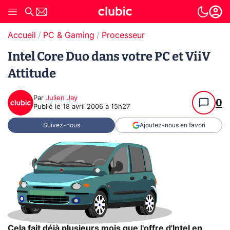
Accueil
PC & Gaming
Processeur
Intel Core Duo dans votre PC et ViiV
Attitude
Par
Julien Jay
0
Publié le
18 avril 2006 à 15h27
Suivez-nous
Ajoutez-nous en favori
Cela fait déjà plusieurs mois que l'offre d'Intel en