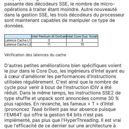
passante des décodeurs SSE, le nombre de micro-
opérations à traiter étant moindre. Autre nouveauté
dans la gestion SSE, les trois décodeurs du processeur
sont maintenant capables de manipuler ce type de
données.
Intel Pentium M Dothan
Intel Core Duo Yonah
Latence Cache L1
3
3
Latence Cache L2
11
15
Vérification des latences du cache
D'autres petites améliorations bien spécifiques voient
le jour dans le Core Duo, les ingénieurs d'Intel ayant eu
à cœur d'améliorer les performances d'instructions
utilisées régulièrement. C'est ainsi que le nombre de
cycle pour venir à bout de l'instruction IDIV a été
réduit. Dans le même temps, les instructions SSE2 de
type shuffle et unpack sont annoncées comme 30 %
plus rapides. En revanche, les fameux « T » d'Intel
(prononcez
Teas
) brillent pas leur absence puisque
l'EM64T qui offre la gestion 64 bits n'est pas
implémenté, pas plus que l'HyperThreading. Il est vrai
que l'efficacité de ce dernier sur une architecture à