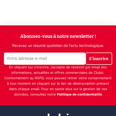
Abonnez-vous à notre newsletter !
Recevez un résumé quotidien de l'actu technologique.
S'inscrire
En cliquant sur s'inscrire, j’accepte de recevoir par email des
informations, actualités et offres commerciales de Clubic.
Conformément au RGPD, vous pouvez retirer votre consentement
à tout moment en cliquant sur le lien de désinscription présent
dans chaque email. Pour en savoir plus sur la gestion de vos
données, consultez notre
Politique de confidentialité