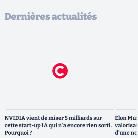
Dernières actualités
NVIDIA vient de miser 5 milliards sur
Elon Mus
cette start-up IA qui n'a encore rien sorti.
valorisat
Pourquoi ?
d’une no