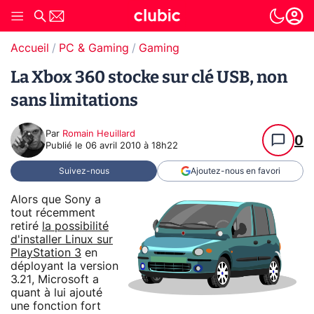
Accueil
PC & Gaming
Gaming
La Xbox 360 stocke sur clé USB, non
sans limitations
Par
Romain Heuillard
0
Publié le
06 avril 2010 à 18h22
Suivez-nous
Ajoutez-nous en favori
Alors que Sony a
tout récemment
retiré
la possibilité
d'installer Linux sur
PlayStation 3
en
déployant la version
3.21, Microsoft a
quant à lui ajouté
une fonction fort