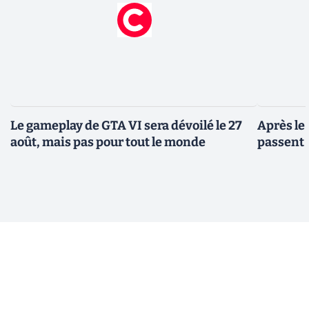
Le gameplay de GTA VI sera dévoilé le 27
Après le
août, mais pas pour tout le monde
passent 