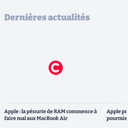
Dernières actualités
Apple : la pénurie de RAM commence à
Apple pré
faire mal aux MacBook Air
pourraie