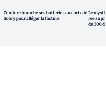
Zendure branche ses batteries aux prix de
Le mysté
Sobry pour alléger la facture
Ive se pr
de 300 d