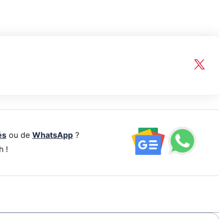
és
ou de
WhatsApp
?
h !