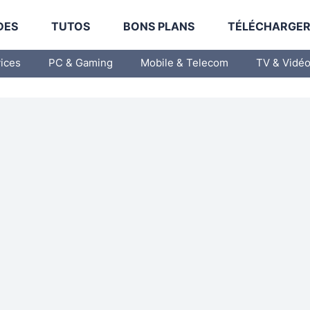
DES
TUTOS
BONS PLANS
TÉLÉCHARGE
vices
PC & Gaming
Mobile & Telecom
TV & Vidé