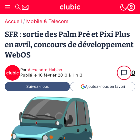
Accueil
Mobile & Telecom
SFR : sortie des Palm Pré et Pixi Plus
en avril, concours de développement
WebOS
Par
Alexandre Habian
0
Publié le
10 février 2010 à 11h13
Suivez-nous
Ajoutez-nous en favori