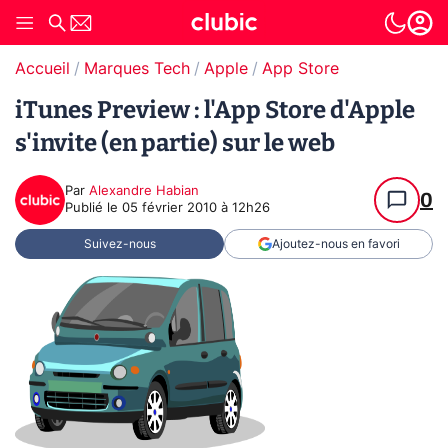
Accueil
Marques Tech
Apple
App Store
iTunes Preview : l'App Store d'Apple
s'invite (en partie) sur le web
Par
Alexandre Habian
0
Publié le
05 février 2010 à 12h26
Suivez-nous
Ajoutez-nous en favori