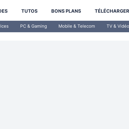
DES
TUTOS
BONS PLANS
TÉLÉCHARGE
vices
PC & Gaming
Mobile & Telecom
TV & Vidé