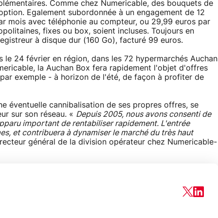
supplémentaires. Comme chez Numericable, des bouquets de
n option. Egalement subordonnée à un engagement de 12
 par mois avec téléphonie au compteur, ou 29,99 euros par
litaines, fixes ou box, soient incluses. Toujours en
egistreur à disque dur (160 Go), facturé 99 euros.
is le 24 février en région, dans les 72 hypermarchés Auchan
ericable, la Auchan Box fera rapidement l'objet d'offres
par exemple - à horizon de l'été, de façon à profiter de
e éventuelle cannibalisation de ses propres offres, se
teur sur son réseau. «
Depuis 2005, nous avons consenti de
apparu important de rentabiliser rapidement. L'entrée
s, et contribuera à dynamiser le marché du très haut
irecteur général de la division opérateur chez Numericable-