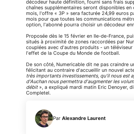
décodeur haute définition, fourni sans frais 
chaînes supplémentaires seront disponibles e
mois, l'offre « 3P » sera facturée 24,99 euros
mois pour que toutes les communications métropo
option, l'abonné pourra choisir un décodeur enr
Proposée dès le 15 février en Ile-de-France, pu
situés à proximité de zones raccordées par Num
couplées avec d'autres produits - un téléviseur 
l'effet de la Coupe du Monde de football.
De son côté, Numericable dit ne pas craindre un
félicitant au contraire d'accueillir un nouvel ac
très importants investissements, qu'il nous est 
d'Auchan nous permettra d'augmenter les volume
débit
», a expliqué mardi matin Eric Denoyer, d
Completel.
Par
Alexandre Laurent