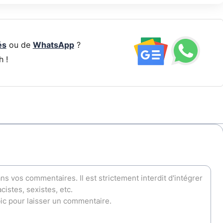
és
ou de
WhatsApp
?
h !