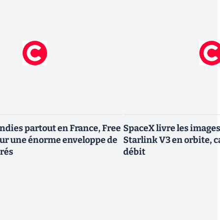
endies partout en France, Free
SpaceX livre les image
tour une énorme enveloppe de
Starlink V3 en orbite, c
trés
débit