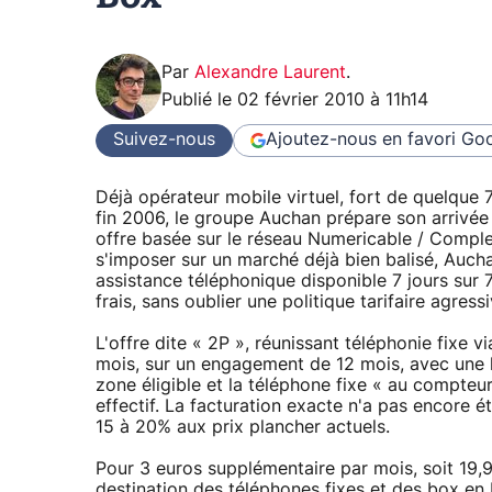
Par
Alexandre Laurent
.
Publié le
02 février 2010 à 11h14
Suivez-nous
Ajoutez-nous en favori
Goo
Déjà opérateur mobile virtuel, fort de quelque 
fin 2006, le groupe Auchan prépare son arrivée s
offre basée sur le réseau Numericable / Compl
s'imposer sur un marché déjà bien balisé, Aucha
assistance téléphonique disponible 7 jours sur 7
frais, sans oublier une politique tarifaire agressi
L'offre dite « 2P », réunissant téléphonie fixe v
mois, sur un engagement de 12 mois, avec une l
zone éligible et la téléphone fixe « au compte
effectif. La facturation exacte n'a pas encore é
15 à 20% aux prix plancher actuels.
Pour 3 euros supplémentaire par mois, soit 19,99
destination des téléphones fixes et des box en 