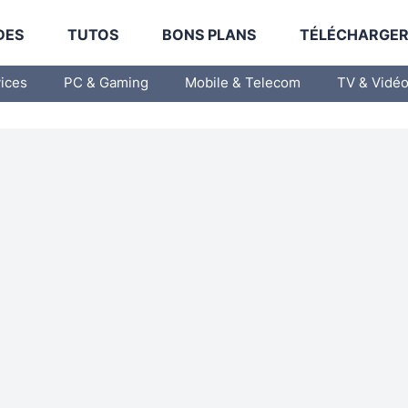
DES
TUTOS
BONS PLANS
TÉLÉCHARGE
vices
PC & Gaming
Mobile & Telecom
TV & Vidé