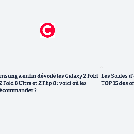
msung a enfin dévoilé les Galaxy Z Fold
Les Soldes d'
 Z Fold 8 Ultra et Z Flip 8 : voici où les
TOP 15 des off
écommander ?