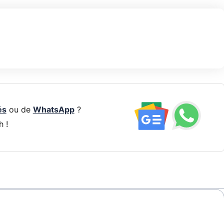
és
ou de
WhatsApp
?
h !