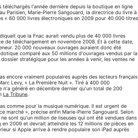
s téléchargés l'année dernière depuis la boutique en ligne
au Parisien, Marie-Pierre Sangouard, la directrice du livre à
gés « 60 000 livres électroniques en 2009 pour 40 000 titres
iquait que la Fnac aurait vendu plus de 40 000 livres
ice de téléchargement en novembre 2008. Et à cette date,
reneur. 20 000 nouveaux ouvrages auraient donc été
ecdotique comparé aux 50 millions d'ouvrages vendus par la
 dossier stratégique pour les années à venir, les ventes ne
pas encore vraiment populaires auprès des lecteurs français
 Marc Levy, « La Première Nuit ». Tiré à 400 000
vre n'a généré en décembre dernier qu'un total de 200
on
La Tribune
.
as comme pour la musique numérique. Il est urgent de
ce marché », précise enfin Marie-Pierre Sangouard. Selon
e ne sont qu'un million de liseuses qui ont été vendues dans
q en 2009 et devrait atteindre les 12 millions de pièces en
rieur si Apple arrive à rendre populaire son iPad auprès