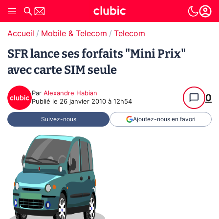
Accueil
Mobile & Telecom
Telecom
SFR lance ses forfaits "Mini Prix"
avec carte SIM seule
Par
Alexandre Habian
0
Publié le
26 janvier 2010 à 12h54
Suivez-nous
Ajoutez-nous en favori