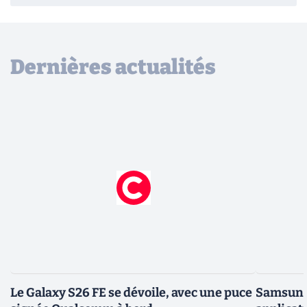
Dernières actualités
Le Galaxy S26 FE se dévoile, avec une puce
Samsung 