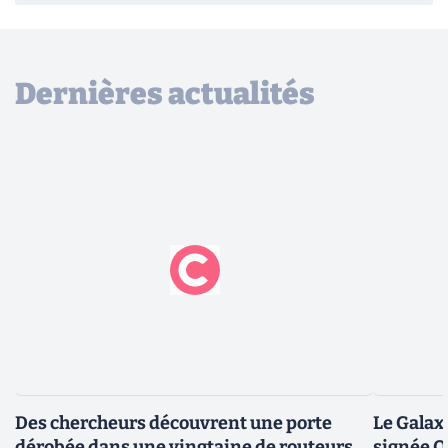
Dernières actualités
Des chercheurs découvrent une porte
Le Galax
dérobée dans une vingtaine de routeurs
signée 