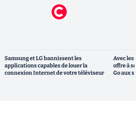
Samsung et LG bannissent les
Avec les
applications capables de louer la
offre à 
connexion Internet de votre téléviseur
Go aux s