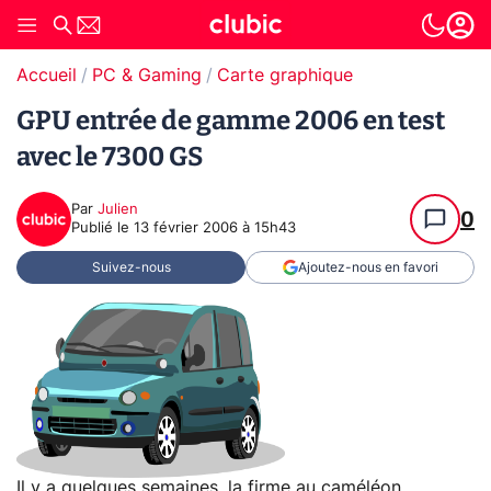
Accueil
PC & Gaming
Carte graphique
GPU entrée de gamme 2006 en test
avec le 7300 GS
Par
Julien
0
Publié le
13 février 2006 à 15h43
Suivez-nous
Ajoutez-nous en favori
Il y a quelques semaines, la firme au caméléon