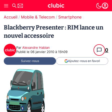
Accueil
Mobile & Telecom
Smartphone
Blackberry Presenter : RIM lance un
nouvel accessoire
Par
Alexandre Habian
0
Publié le
06 janvier 2010 à 15h09
Suivez-nous
Ajoutez-nous en favori