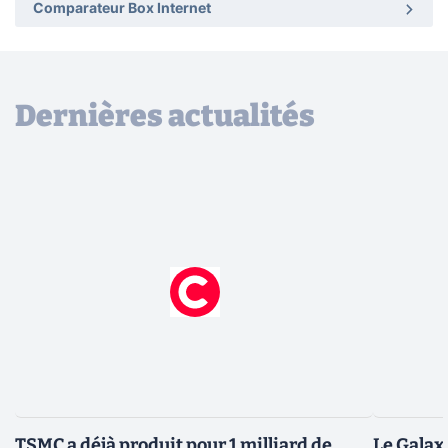
Comparateur Box Internet
Dernières actualités
TSMC a déjà produit pour 1 milliard de
Le Galax