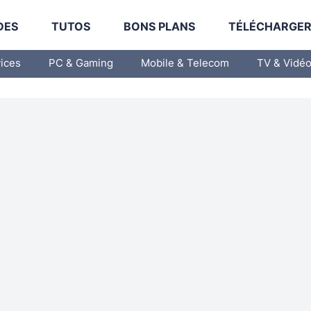
DES
TUTOS
BONS PLANS
TÉLÉCHARGE
vices
PC & Gaming
Mobile & Telecom
TV & Vidé