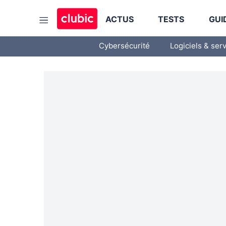
ACTUS
TESTS
GUI
Cybersécurité
Logiciels & ser