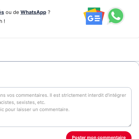
és
ou de
WhatsApp
?
h !
Poster mon commentaire