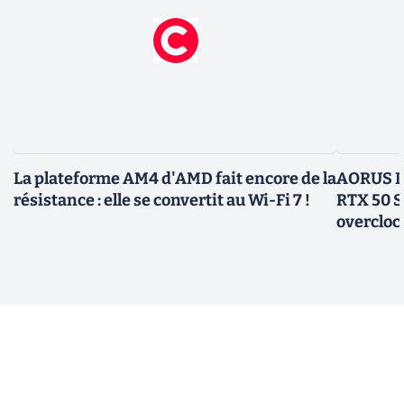
La plateforme AM4 d'AMD fait encore de la
AORUS In
résistance : elle se convertit au Wi-Fi 7 !
RTX 50 S
overcloc