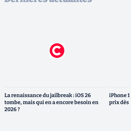
La renaissance du jailbreak : iOS 26
iPhone 1
tombe, mais qui en a encore besoin en
prix dès 
2026 ?