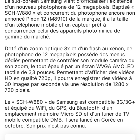
Le sud-coréen Samsung vient d'officialiser l'existence
d'un nouveau photophone de 12 megapixels. Baptisé «
SCH-W880 » et concurrent du photophone encore non
annoncé Pixon 12 (M8910) de la marque, il a la taille
d'un téléphone mobile et un capteur prêt à
concurrencer celui des appareils photo milieu de
gamme du marché.
Doté d'un zoom optique 3x et d'un flash au xénon, ce
photophone de 12 megapixels possède des menus
dédiés permettant de contrôler son module caméra ou
son zoom, le tout épaulé par un écran WVGA AMOLED
tactile de 3,3 pouces. Permettant d'afficher des vidéos
HD en qualité 720p, il pourra enregistrer des vidéos à
30 images par seconde via une résolution de 1280 x
720 pixels.
Le « SCH-W880 » de Samsung est compatible 3G/3G+
et équipé du WiFi, du GPS, du Bluetooth, d'un
emplacement mémoire Micro SD et d'un tuner de TV
mobile compatible DMB. Il sera lancé en Corée en
octobre. Son prix n'est pas connu.