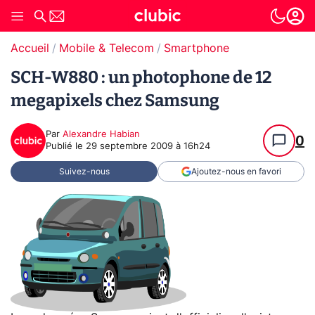
Accueil
Mobile & Telecom
Smartphone
SCH-W880 : un photophone de 12
megapixels chez Samsung
Par
Alexandre Habian
0
Publié le
29 septembre 2009 à 16h24
Suivez-nous
Ajoutez-nous en favori