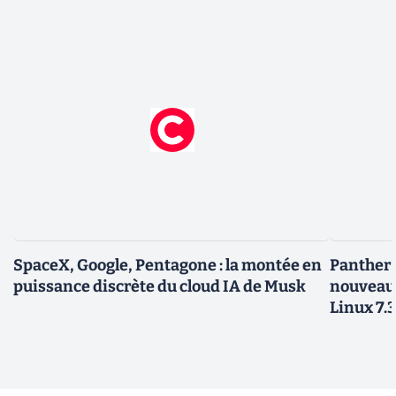
SpaceX, Google, Pentagone : la montée en
Panther L
puissance discrète du cloud IA de Musk
nouveau
Linux 7.