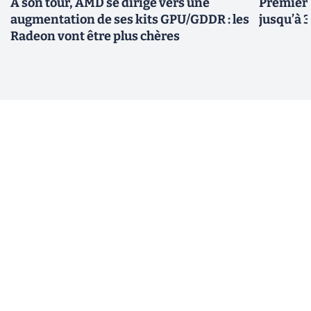
À son tour, AMD se dirige vers une
Premiers
augmentation de ses kits GPU/GDDR : les
jusqu’à 
Radeon vont être plus chères