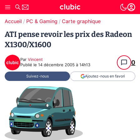
Accueil
PC & Gaming
Carte graphique
ATI pense revoir les prix des Radeon
X1300/X1600
Par
Vincent
0
Publié le
14 décembre 2005 à 14h13
Suivez-nous
Ajoutez-nous en favori