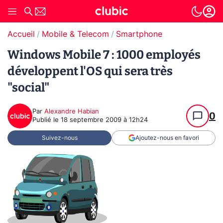
Accueil
Mobile & Telecom
Smartphone
Windows Mobile 7 : 1000 employés
développent l'OS qui sera très
"social"
Par
Alexandre Habian
0
Publié le
18 septembre 2009 à 12h24
Suivez-nous
Ajoutez-nous en favori