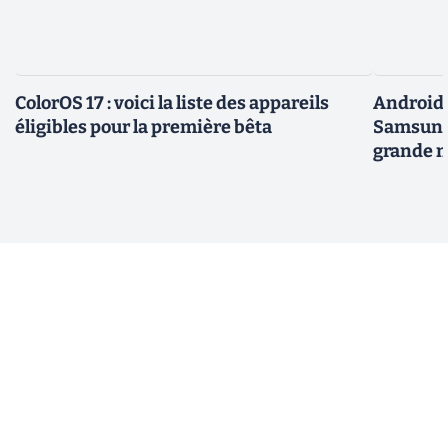
ColorOS 17 : voici la liste des appareils
Android 
éligibles pour la première bêta
Samsung 
grande m