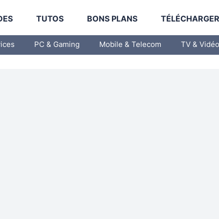
DES
TUTOS
BONS PLANS
TÉLÉCHARGE
vices
PC & Gaming
Mobile & Telecom
TV & Vidé