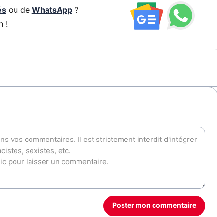
és
ou de
WhatsApp
?
h !
Poster mon commentaire