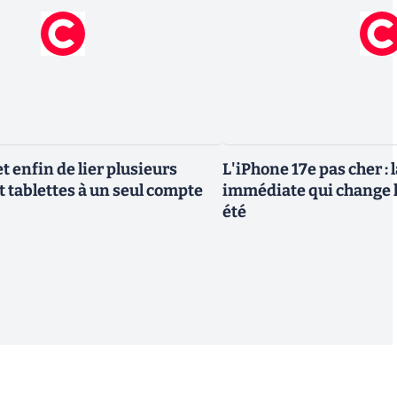
 enfin de lier plusieurs
L'iPhone 17e pas cher : 
t tablettes à un seul compte
immédiate qui change l
été