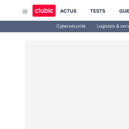
ACTUS
TESTS
GUI
Cybersécurité
Logiciels & ser