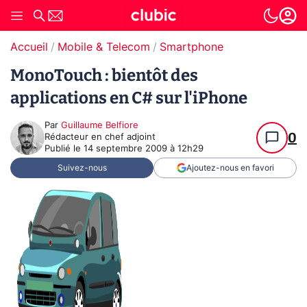
Accueil
Mobile & Telecom
Smartphone
MonoTouch : bientôt des
applications en C# sur l'iPhone
Par
Guillaume Belfiore
0
Rédacteur en chef adjoint
Publié le
14 septembre 2009 à 12h29
Suivez-nous
Ajoutez-nous en favori