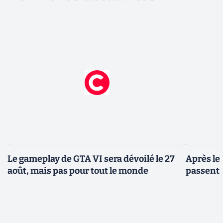
Le gameplay de GTA VI sera dévoilé le 27
Après le
août, mais pas pour tout le monde
passent 