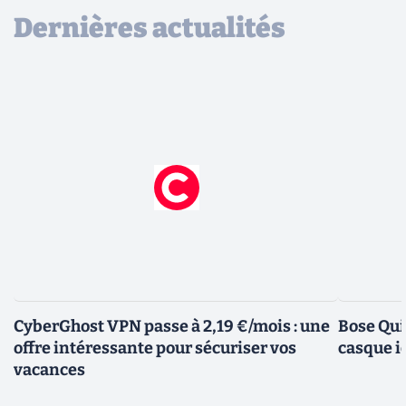
Dernières actualités
CyberGhost VPN passe à 2,19 €/mois : une
Bose Qui
offre intéressante pour sécuriser vos
casque i
vacances