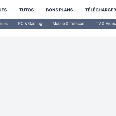
DES
TUTOS
BONS PLANS
TÉLÉCHARGE
vices
PC & Gaming
Mobile & Telecom
TV & Vidé