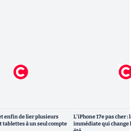
 enfin de lier plusieurs
L'iPhone 17e pas cher : 
t tablettes à un seul compte
immédiate qui change l
été