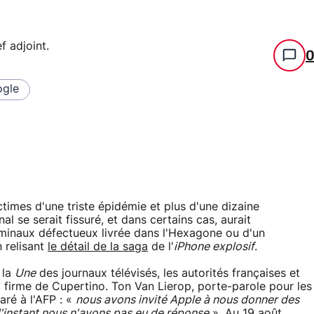
f adjoint
.
gle
times d'une triste épidémie et plus d'une dizaine
nal se serait fissuré, et dans certains cas, aurait
terminaux défectueux livrée dans l'Hexagone ou d'un
 relisant
le détail de la saga
de l'
iPhone explosif
.
 la
Une
des journaux télévisés, les autorités françaises et
firme de Cupertino. Ton Van Lierop, porte-parole pour les
aré à l'AFP : «
nous avons invité Apple à nous donner des
 l'instant nous n'avons pas eu de réponse
». Au 19 août