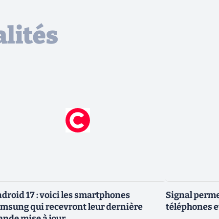
lités
droid 17 : voici les smartphones
Signal permet
msung qui recevront leur dernière
téléphones e
ande mise à jour