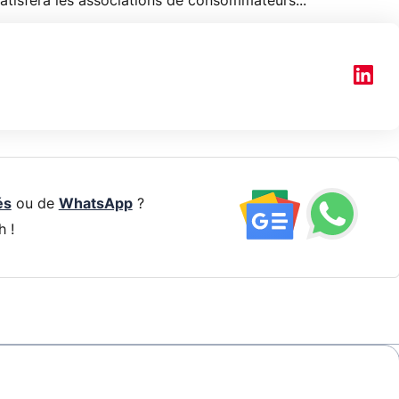
n satisfera les associations de consommateurs...
és
ou de
WhatsApp
?
h !