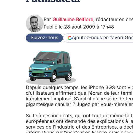
Par
Guillaume Belfiore
,
rédacteur en che
Publié le
28 août 2009 à 17h48
Suivez-nous
Ajoutez-nous en favori
Goo
Depuis quelques temps, les iPhone 3GS sont vic
d'utilisateurs affirment que l'écran de leur termi
litéralement implosé. S'agit-il d'une série de 
gigantesque canular ? Jugez par vous-même en
Suite à ces incidents, qui ont tout de même fait
européennes ont demandé des explications à la 
services de l'Industrie et des Entreprises, a décl
informations sur l'incident en France, mais pour