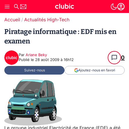
Accueil
Actualités High-Tech
Piratage informatique : EDF mis en
examen
Par
Ariane Beky
0
Publié le
28 août 2009 à 16h12
Suivez-nous
Ajoutez-nous en favori
Le groupe industriel Electricité de France (EDF) a été