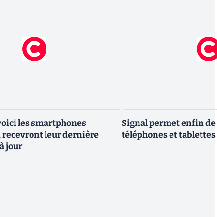
 voici les smartphones
Signal permet enfin de 
recevront leur dernière
téléphones et tablettes
à jour