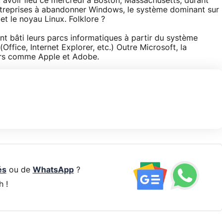
t avoir lieu ce mercredi à Boston, Massachusetts, durant
 entreprises à abandonner Windows, le système dominant sur
t le noyau Linux. Folklore ?
 ont bâti leurs parcs informatiques à partir du système
(Office, Internet Explorer, etc.) Outre Microsoft, la
urs comme Apple et Adobe.
és
ou de
WhatsApp
?
h !