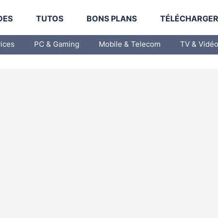
DES
TUTOS
BONS PLANS
TÉLÉCHARGE
vices
PC & Gaming
Mobile & Telecom
TV & Vidé