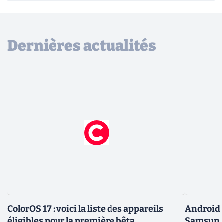
Dernières actualités
ColorOS 17 : voici la liste des appareils
Android 
éligibles pour la première bêta
Samsung 