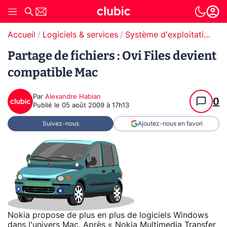
Accueil
Logiciels & services
Système d'exploitation (OS)
Partage de fichiers : Ovi Files devient
compatible Mac
Par
Alexandre Habian
0
Publié le
05 août 2009 à 17h13
Suivez-nous
Ajoutez-nous en favori
Nokia propose de plus en plus de logiciels Windows
dans l'univers Mac. Après « Nokia Multimedia Transfer