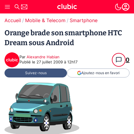
Accueil
Mobile & Telecom
Smartphone
Orange brade son smartphone HTC
Dream sous Android
Par
Alexandre Habian
0
Publié le
27 juillet 2009 à 12h17
Suivez-nous
Ajoutez-nous en favori