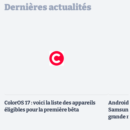
Dernières actualités
ColorOS 17 : voici la liste des appareils
Android 
éligibles pour la première bêta
Samsung 
grande m