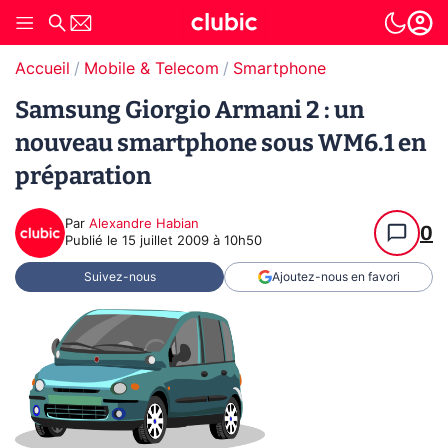
Accueil
Mobile & Telecom
Smartphone
Samsung Giorgio Armani 2 : un
nouveau smartphone sous WM6.1 en
préparation
Par
Alexandre Habian
0
Publié le
15 juillet 2009 à 10h50
Suivez-nous
Ajoutez-nous en favori