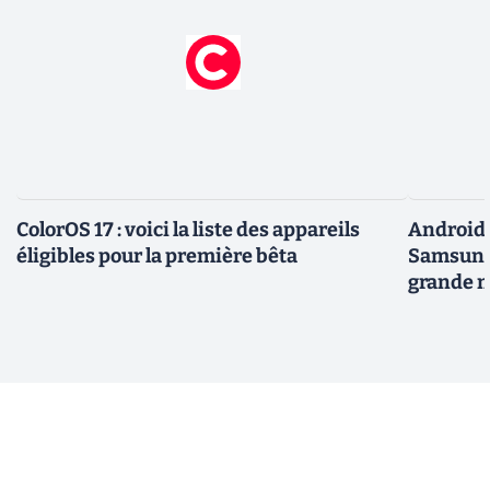
ColorOS 17 : voici la liste des appareils
Android 
éligibles pour la première bêta
Samsung 
grande m